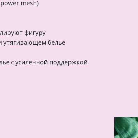
 power mesh)
елируют фигуру
 и утягивающем белье
лье с усиленной поддержкой.