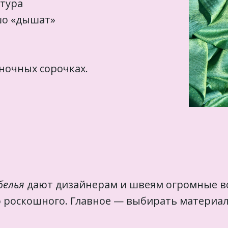
стура
шо «дышат»
 ночных сорочках.
белья
дают дизайнерам и швеям огромные во
о роскошного. Главное — выбирать материа