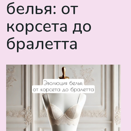
белья: от
корсета до
бралетта